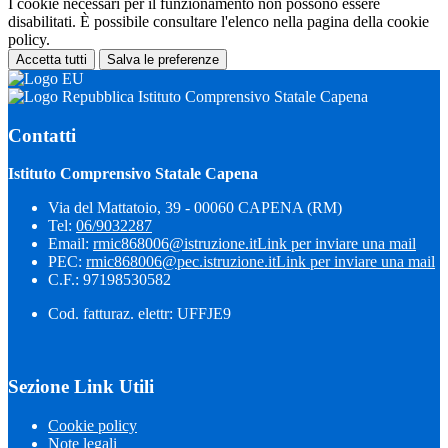
I cookie necessari per il funzionamento non possono essere
disabilitati. È possibile consultare l'elenco nella pagina della cookie
policy.
Accetta tutti
Salva le preferenze
Istituto Comprensivo Statale Capena
Contatti
Istituto Comprensivo Statale Capena
Via del Mattatoio, 39 - 00060 CAPENA (RM)
Tel:
06/9032287
Email:
rmic868006@istruzione.it
Link per inviare una mail
PEC:
rmic868006@pec.istruzione.it
Link per inviare una mail
C.F.: 97198530582
Cod. fatturaz. elettr: UFFJE9
Sezione Link Utili
Cookie policy
Note legali