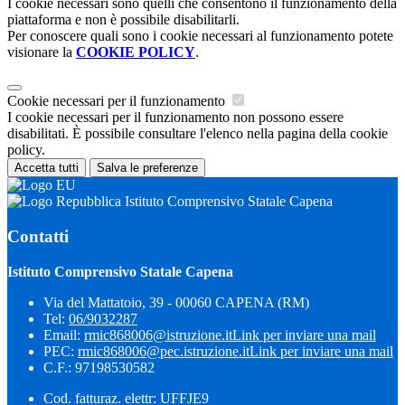
I cookie necessari sono quelli che consentono il funzionamento della
piattaforma e non è possibile disabilitarli.
Per conoscere quali sono i cookie necessari al funzionamento potete
visionare la
COOKIE POLICY
.
Cookie necessari per il funzionamento
I cookie necessari per il funzionamento non possono essere
disabilitati. È possibile consultare l'elenco nella pagina della cookie
policy.
Accetta tutti
Salva le preferenze
Istituto Comprensivo Statale Capena
Contatti
Istituto Comprensivo Statale Capena
Via del Mattatoio, 39 - 00060 CAPENA (RM)
Tel:
06/9032287
Email:
rmic868006@istruzione.it
Link per inviare una mail
PEC:
rmic868006@pec.istruzione.it
Link per inviare una mail
C.F.: 97198530582
Cod. fatturaz. elettr: UFFJE9