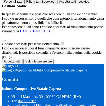
Personalizza
Rifiuta tutti
i cookies
Accetta tutti
i cookies
Gestione cookie
In questa schermata è possibile scegliere quali cookie consentire.
I cookie necessari sono quelli che consentono il funzionamento della
piattaforma e non è possibile disabilitarli.
Per conoscere quali sono i cookie necessari al funzionamento potete
visionare la
COOKIE POLICY
.
Cookie necessari per il funzionamento
I cookie necessari per il funzionamento non possono essere
disabilitati. È possibile consultare l'elenco nella pagina della cookie
policy.
Accetta tutti
Salva le preferenze
Istituto Comprensivo Statale Capena
Contatti
Istituto Comprensivo Statale Capena
Via del Mattatoio, 39 - 00060 CAPENA (RM)
Tel:
06/9032287
Email:
rmic868006@istruzione.it
Link per inviare una mail