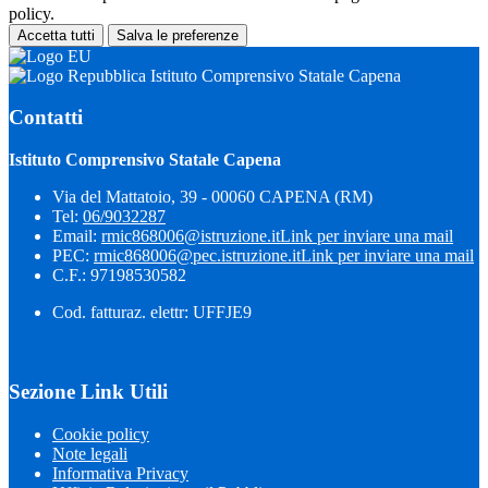
policy.
Accetta tutti
Salva le preferenze
Istituto Comprensivo Statale Capena
Contatti
Istituto Comprensivo Statale Capena
Via del Mattatoio, 39 - 00060 CAPENA (RM)
Tel:
06/9032287
Email:
rmic868006@istruzione.it
Link per inviare una mail
PEC:
rmic868006@pec.istruzione.it
Link per inviare una mail
C.F.: 97198530582
Cod. fatturaz. elettr: UFFJE9
Sezione Link Utili
Cookie policy
Note legali
Informativa Privacy