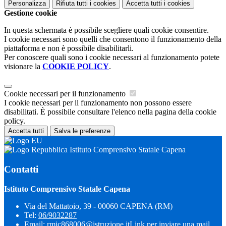
Personalizza
Rifiuta tutti
i cookies
Accetta tutti
i cookies
Gestione cookie
In questa schermata è possibile scegliere quali cookie consentire.
I cookie necessari sono quelli che consentono il funzionamento della
piattaforma e non è possibile disabilitarli.
Per conoscere quali sono i cookie necessari al funzionamento potete
visionare la
COOKIE POLICY
.
Cookie necessari per il funzionamento
I cookie necessari per il funzionamento non possono essere
disabilitati. È possibile consultare l'elenco nella pagina della cookie
policy.
Accetta tutti
Salva le preferenze
Istituto Comprensivo Statale Capena
Contatti
Istituto Comprensivo Statale Capena
Via del Mattatoio, 39 - 00060 CAPENA (RM)
Tel:
06/9032287
Email:
rmic868006@istruzione.it
Link per inviare una mail