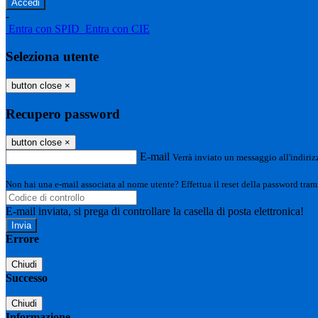
-
Entra con SPID
Entra con CIE
Seleziona utente
button close
×
Recupero password
button close
×
E-mail
Verrà inviato un messaggio all'indirizz
Non hai una e-mail associata al nome utente? Effettua il reset della password tram
E-mail inviata, si prega di controllare la casella di posta elettronica!
Errore
Chiudi
Successo
Chiudi
Informazione