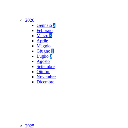
2026
Gennaio
2
Febbraio
Marzo
3
Aprile
Maggio
Giugno
1
Luglio
3
Agosto
Settembre
Ottobre
Novembre
Dicembre
2025