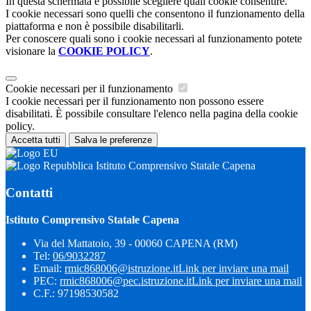
In questa schermata è possibile scegliere quali cookie consentire.
I cookie necessari sono quelli che consentono il funzionamento della
piattaforma e non è possibile disabilitarli.
Per conoscere quali sono i cookie necessari al funzionamento potete
visionare la
COOKIE POLICY
.
Cookie necessari per il funzionamento
I cookie necessari per il funzionamento non possono essere
disabilitati. È possibile consultare l'elenco nella pagina della cookie
policy.
Accetta tutti
Salva le preferenze
Istituto Comprensivo Statale Capena
Contatti
Istituto Comprensivo Statale Capena
Via del Mattatoio, 39 - 00060 CAPENA (RM)
Tel:
06/9032287
Email:
rmic868006@istruzione.it
Link per inviare una mail
PEC:
rmic868006@pec.istruzione.it
Link per inviare una mail
C.F.: 97198530582