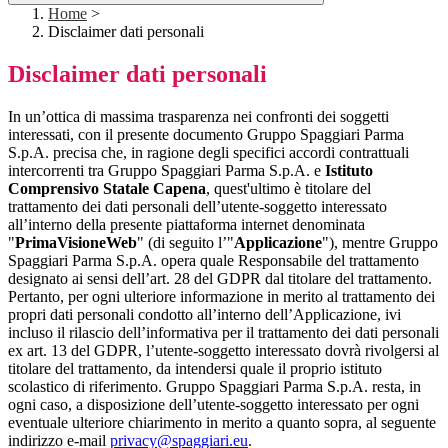
Home
>
Disclaimer dati personali
Disclaimer dati personali
In un’ottica di massima trasparenza nei confronti dei soggetti
interessati, con il presente documento Gruppo Spaggiari Parma
S.p.A. precisa che, in ragione degli specifici accordi contrattuali
intercorrenti tra Gruppo Spaggiari Parma S.p.A. e
Istituto
Comprensivo Statale Capena
, quest'ultimo è titolare del
trattamento dei dati personali dell’utente-soggetto interessato
all’interno della presente piattaforma internet denominata
"
PrimaVisioneWeb
" (di seguito l’"
Applicazione
"), mentre Gruppo
Spaggiari Parma S.p.A. opera quale Responsabile del trattamento
designato ai sensi dell’art. 28 del GDPR dal titolare del trattamento.
Pertanto, per ogni ulteriore informazione in merito al trattamento dei
propri dati personali condotto all’interno dell’Applicazione, ivi
incluso il rilascio dell’informativa per il trattamento dei dati personali
ex art. 13 del GDPR, l’utente-soggetto interessato dovrà rivolgersi al
titolare del trattamento, da intendersi quale il proprio istituto
scolastico di riferimento. Gruppo Spaggiari Parma S.p.A. resta, in
ogni caso, a disposizione dell’utente-soggetto interessato per ogni
eventuale ulteriore chiarimento in merito a quanto sopra, al seguente
indirizzo e-mail
privacy@spaggiari.eu
.