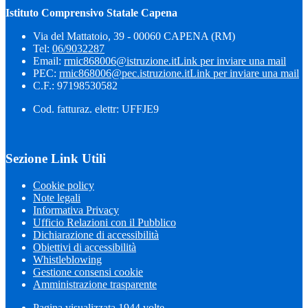
Istituto Comprensivo Statale Capena
Via del Mattatoio, 39 - 00060 CAPENA (RM)
Tel:
06/9032287
Email:
rmic868006@istruzione.it
Link per inviare una mail
PEC:
rmic868006@pec.istruzione.it
Link per inviare una mail
C.F.: 97198530582
Cod. fatturaz. elettr: UFFJE9
Sezione Link Utili
Cookie policy
Note legali
Informativa Privacy
Ufficio Relazioni con il Pubblico
Dichiarazione di accessibilità
Obiettivi di accessibilità
Whistleblowing
Gestione consensi cookie
Amministrazione trasparente
Pagina visualizzata
1944
volte