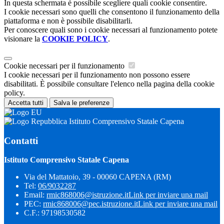
In questa schermata è possibile scegliere quali cookie consentire.
I cookie necessari sono quelli che consentono il funzionamento della
piattaforma e non è possibile disabilitarli.
Per conoscere quali sono i cookie necessari al funzionamento potete
visionare la
COOKIE POLICY
.
Cookie necessari per il funzionamento
I cookie necessari per il funzionamento non possono essere
disabilitati. È possibile consultare l'elenco nella pagina della cookie
policy.
Accetta tutti
Salva le preferenze
Istituto Comprensivo Statale Capena
Contatti
Istituto Comprensivo Statale Capena
Via del Mattatoio, 39 - 00060 CAPENA (RM)
Tel:
06/9032287
Email:
rmic868006@istruzione.it
Link per inviare una mail
PEC:
rmic868006@pec.istruzione.it
Link per inviare una mail
C.F.: 97198530582