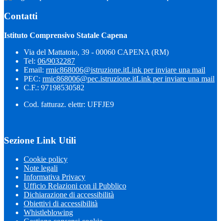
Contatti
Istituto Comprensivo Statale Capena
Via del Mattatoio, 39 - 00060 CAPENA (RM)
Tel:
06/9032287
Email:
rmic868006@istruzione.it
Link per inviare una mail
PEC:
rmic868006@pec.istruzione.it
Link per inviare una mail
C.F.: 97198530582
Cod. fatturaz. elettr: UFFJE9
Sezione Link Utili
Cookie policy
Note legali
Informativa Privacy
Ufficio Relazioni con il Pubblico
Dichiarazione di accessibilità
Obiettivi di accessibilità
Whistleblowing