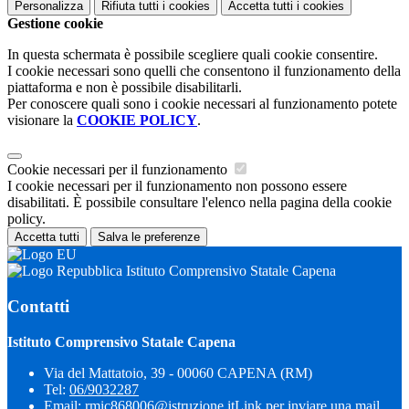
Personalizza
Rifiuta tutti
i cookies
Accetta tutti
i cookies
Gestione cookie
In questa schermata è possibile scegliere quali cookie consentire.
I cookie necessari sono quelli che consentono il funzionamento della
piattaforma e non è possibile disabilitarli.
Per conoscere quali sono i cookie necessari al funzionamento potete
visionare la
COOKIE POLICY
.
Cookie necessari per il funzionamento
I cookie necessari per il funzionamento non possono essere
disabilitati. È possibile consultare l'elenco nella pagina della cookie
policy.
Accetta tutti
Salva le preferenze
Istituto Comprensivo Statale Capena
Contatti
Istituto Comprensivo Statale Capena
Via del Mattatoio, 39 - 00060 CAPENA (RM)
Tel:
06/9032287
Email:
rmic868006@istruzione.it
Link per inviare una mail