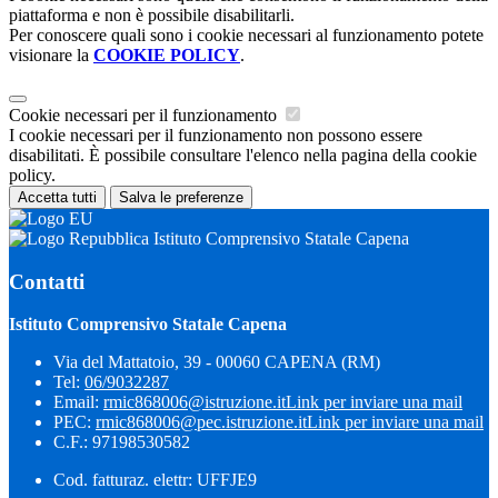
piattaforma e non è possibile disabilitarli.
Per conoscere quali sono i cookie necessari al funzionamento potete
visionare la
COOKIE POLICY
.
Cookie necessari per il funzionamento
I cookie necessari per il funzionamento non possono essere
disabilitati. È possibile consultare l'elenco nella pagina della cookie
policy.
Accetta tutti
Salva le preferenze
Istituto Comprensivo Statale Capena
Contatti
Istituto Comprensivo Statale Capena
Via del Mattatoio, 39 - 00060 CAPENA (RM)
Tel:
06/9032287
Email:
rmic868006@istruzione.it
Link per inviare una mail
PEC:
rmic868006@pec.istruzione.it
Link per inviare una mail
C.F.: 97198530582
Cod. fatturaz. elettr: UFFJE9