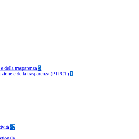
 e della trasparenza
5
rruzione e della trasparenza (PTPCT)
1
tività
47
stionale