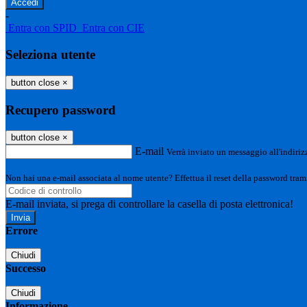
-
Entra con SPID
Entra con CIE
Seleziona utente
button close
×
Recupero password
button close
×
E-mail
Verrà inviato un messaggio all'indirizz
Non hai una e-mail associata al nome utente? Effettua il reset della password tram
E-mail inviata, si prega di controllare la casella di posta elettronica!
Errore
Chiudi
Successo
Chiudi
Informazione