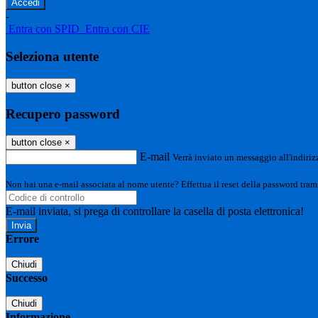
-
Entra con SPID
Entra con CIE
Seleziona utente
button close
×
Recupero password
button close
×
E-mail
Verrà inviato un messaggio all'indirizz
Non hai una e-mail associata al nome utente? Effettua il reset della password tram
E-mail inviata, si prega di controllare la casella di posta elettronica!
Errore
Chiudi
Successo
Chiudi
Informazione