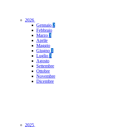
2026
Gennaio
2
Febbraio
Marzo
3
Aprile
Maggio
Giugno
1
Luglio
3
Agosto
Settembre
Ottobre
Novembre
Dicembre
2025