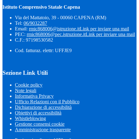
Istituto Comprensivo Statale Capena
Via del Mattatoio, 39 - 00060 CAPENA (RM)
Tel:
06/9032287
Email:
rmic868006@istruzione.it
Link per inviare una mail
PEC:
rmic868006@pec.istruzione.it
Link per inviare una mail
C.F.: 97198530582
Cod. fatturaz. elettr: UFFJE9
Sezione Link Utili
Cookie policy
Note legali
Informativa Privacy
Ufficio Relazioni con il Pubblico
Dichiarazione di accessibilità
Obiettivi di accessibilità
Whistleblowing
Gestione consensi cookie
Amministrazione trasparente