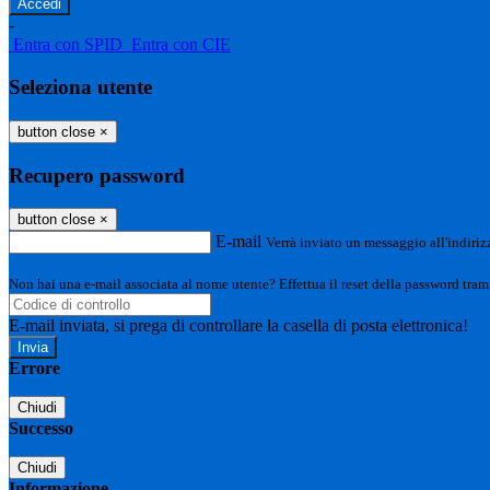
-
Entra con SPID
Entra con CIE
Seleziona utente
button close
×
Recupero password
button close
×
E-mail
Verrà inviato un messaggio all'indirizz
Non hai una e-mail associata al nome utente? Effettua il reset della password tram
E-mail inviata, si prega di controllare la casella di posta elettronica!
Errore
Chiudi
Successo
Chiudi
Informazione