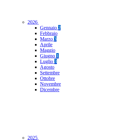
2026
Gennaio
2
Febbraio
Marzo
3
Aprile
Maggio
Giugno
1
Luglio
3
Agosto
Settembre
Ottobre
Novembre
Dicembre
2025