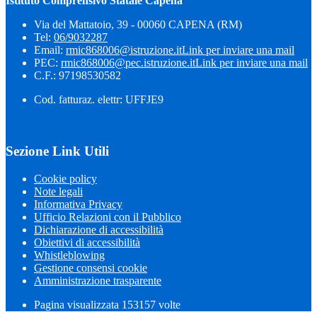
Istituto Comprensivo Statale Capena
Via del Mattatoio, 39 - 00060 CAPENA (RM)
Tel:
06/9032287
Email:
rmic868006@istruzione.it
Link per inviare una mail
PEC:
rmic868006@pec.istruzione.it
Link per inviare una mail
C.F.: 97198530582
Cod. fatturaz. elettr: UFFJE9
Sezione Link Utili
Cookie policy
Note legali
Informativa Privacy
Ufficio Relazioni con il Pubblico
Dichiarazione di accessibilità
Obiettivi di accessibilità
Whistleblowing
Gestione consensi cookie
Amministrazione trasparente
Pagina visualizzata
153157
volte