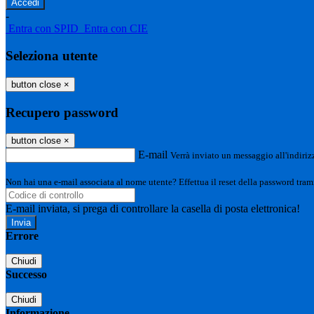
-
Entra con SPID
Entra con CIE
Seleziona utente
button close
×
Recupero password
button close
×
E-mail
Verrà inviato un messaggio all'indirizz
Non hai una e-mail associata al nome utente? Effettua il reset della password tram
E-mail inviata, si prega di controllare la casella di posta elettronica!
Errore
Chiudi
Successo
Chiudi
Informazione