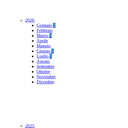
2026
Gennaio
2
Febbraio
Marzo
3
Aprile
Maggio
Giugno
1
Luglio
3
Agosto
Settembre
Ottobre
Novembre
Dicembre
2025