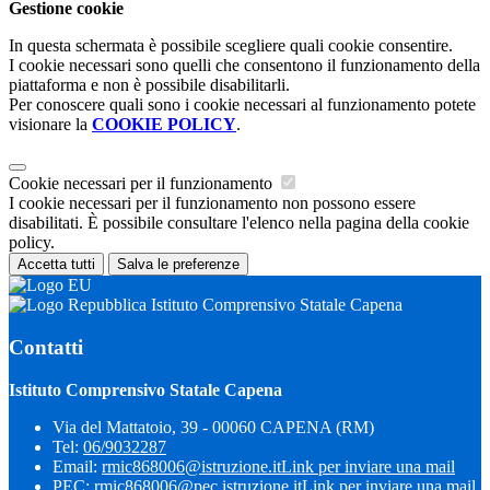
Gestione cookie
In questa schermata è possibile scegliere quali cookie consentire.
I cookie necessari sono quelli che consentono il funzionamento della
piattaforma e non è possibile disabilitarli.
Per conoscere quali sono i cookie necessari al funzionamento potete
visionare la
COOKIE POLICY
.
Cookie necessari per il funzionamento
I cookie necessari per il funzionamento non possono essere
disabilitati. È possibile consultare l'elenco nella pagina della cookie
policy.
Accetta tutti
Salva le preferenze
Istituto Comprensivo Statale Capena
Contatti
Istituto Comprensivo Statale Capena
Via del Mattatoio, 39 - 00060 CAPENA (RM)
Tel:
06/9032287
Email:
rmic868006@istruzione.it
Link per inviare una mail
PEC:
rmic868006@pec.istruzione.it
Link per inviare una mail