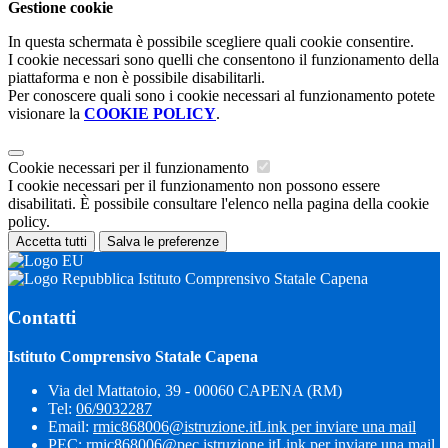
Gestione cookie
In questa schermata è possibile scegliere quali cookie consentire.
I cookie necessari sono quelli che consentono il funzionamento della
piattaforma e non è possibile disabilitarli.
Per conoscere quali sono i cookie necessari al funzionamento potete
visionare la
COOKIE POLICY
.
Cookie necessari per il funzionamento
I cookie necessari per il funzionamento non possono essere
disabilitati. È possibile consultare l'elenco nella pagina della cookie
policy.
Accetta tutti
Salva le preferenze
Istituto Comprensivo Statale Capena
Contatti
Istituto Comprensivo Statale Capena
Via del Mattatoio, 39 - 00060 CAPENA (RM)
Tel:
06/9032287
Email:
rmic868006@istruzione.it
Link per inviare una mail
PEC:
rmic868006@pec.istruzione.it
Link per inviare una mail