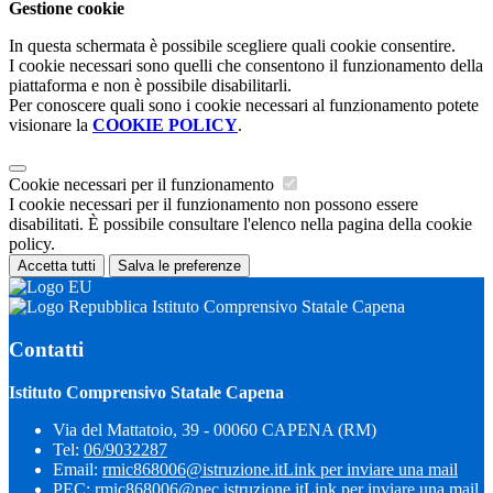
Gestione cookie
In questa schermata è possibile scegliere quali cookie consentire.
I cookie necessari sono quelli che consentono il funzionamento della
piattaforma e non è possibile disabilitarli.
Per conoscere quali sono i cookie necessari al funzionamento potete
visionare la
COOKIE POLICY
.
Cookie necessari per il funzionamento
I cookie necessari per il funzionamento non possono essere
disabilitati. È possibile consultare l'elenco nella pagina della cookie
policy.
Accetta tutti
Salva le preferenze
Istituto Comprensivo Statale Capena
Contatti
Istituto Comprensivo Statale Capena
Via del Mattatoio, 39 - 00060 CAPENA (RM)
Tel:
06/9032287
Email:
rmic868006@istruzione.it
Link per inviare una mail
PEC:
rmic868006@pec.istruzione.it
Link per inviare una mail