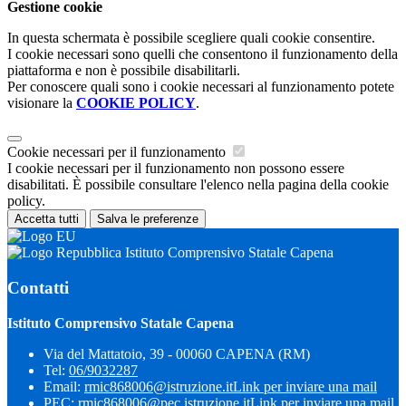
Gestione cookie
In questa schermata è possibile scegliere quali cookie consentire.
I cookie necessari sono quelli che consentono il funzionamento della
piattaforma e non è possibile disabilitarli.
Per conoscere quali sono i cookie necessari al funzionamento potete
visionare la
COOKIE POLICY
.
Cookie necessari per il funzionamento
I cookie necessari per il funzionamento non possono essere
disabilitati. È possibile consultare l'elenco nella pagina della cookie
policy.
Accetta tutti
Salva le preferenze
Istituto Comprensivo Statale Capena
Contatti
Istituto Comprensivo Statale Capena
Via del Mattatoio, 39 - 00060 CAPENA (RM)
Tel:
06/9032287
Email:
rmic868006@istruzione.it
Link per inviare una mail
PEC:
rmic868006@pec.istruzione.it
Link per inviare una mail