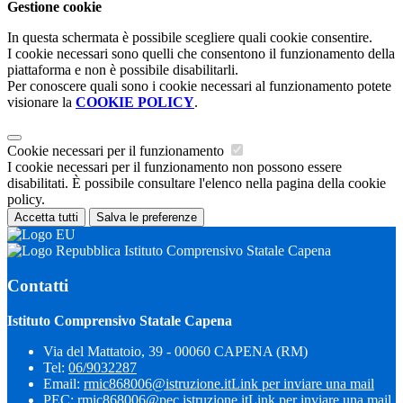
Gestione cookie
In questa schermata è possibile scegliere quali cookie consentire.
I cookie necessari sono quelli che consentono il funzionamento della
piattaforma e non è possibile disabilitarli.
Per conoscere quali sono i cookie necessari al funzionamento potete
visionare la
COOKIE POLICY
.
Cookie necessari per il funzionamento
I cookie necessari per il funzionamento non possono essere
disabilitati. È possibile consultare l'elenco nella pagina della cookie
policy.
Accetta tutti
Salva le preferenze
Istituto Comprensivo Statale Capena
Contatti
Istituto Comprensivo Statale Capena
Via del Mattatoio, 39 - 00060 CAPENA (RM)
Tel:
06/9032287
Email:
rmic868006@istruzione.it
Link per inviare una mail
PEC:
rmic868006@pec.istruzione.it
Link per inviare una mail