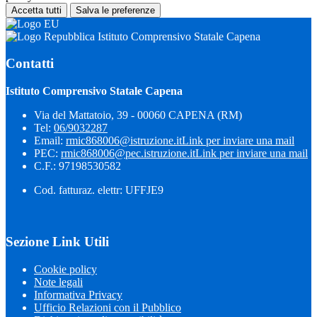
Accetta tutti
Salva le preferenze
Istituto Comprensivo Statale Capena
Contatti
Istituto Comprensivo Statale Capena
Via del Mattatoio, 39 - 00060 CAPENA (RM)
Tel:
06/9032287
Email:
rmic868006@istruzione.it
Link per inviare una mail
PEC:
rmic868006@pec.istruzione.it
Link per inviare una mail
C.F.: 97198530582
Cod. fatturaz. elettr: UFFJE9
Sezione Link Utili
Cookie policy
Note legali
Informativa Privacy
Ufficio Relazioni con il Pubblico