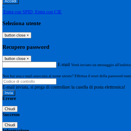
-
Entra con SPID
Entra con CIE
Seleziona utente
button close
×
Recupero password
button close
×
E-mail
Verrà inviato un messaggio all'indirizz
Non hai una e-mail associata al nome utente? Effettua il reset della password tram
E-mail inviata, si prega di controllare la casella di posta elettronica!
Errore
Chiudi
Successo
Chiudi
Informazione