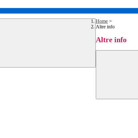
Home
>
Altre info
Altre info