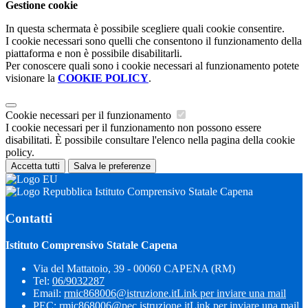
Gestione cookie
In questa schermata è possibile scegliere quali cookie consentire.
I cookie necessari sono quelli che consentono il funzionamento della
piattaforma e non è possibile disabilitarli.
Per conoscere quali sono i cookie necessari al funzionamento potete
visionare la
COOKIE POLICY
.
Cookie necessari per il funzionamento
I cookie necessari per il funzionamento non possono essere
disabilitati. È possibile consultare l'elenco nella pagina della cookie
policy.
Accetta tutti
Salva le preferenze
Istituto Comprensivo Statale Capena
Contatti
Istituto Comprensivo Statale Capena
Via del Mattatoio, 39 - 00060 CAPENA (RM)
Tel:
06/9032287
Email:
rmic868006@istruzione.it
Link per inviare una mail
PEC:
rmic868006@pec.istruzione.it
Link per inviare una mail