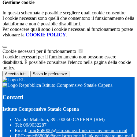
Gestione cookie
In questa schermata è possibile scegliere quali cookie consentire.
I cookie necessari sono quelli che consentono il funzionamento della
piattaforma e non è possibile disabilitarli.
Per conoscere quali sono i cookie necessari al funzionamento potete
visionare la
COOKIE POLICY
.
Cookie necessari per il funzionamento
I cookie necessari per il funzionamento non possono essere
disabilitati. È possibile consultare l'elenco nella pagina della cookie
policy.
Accetta tutti
Salva le preferenze
Istituto Comprensivo Statale Capena
Contatti
Istituto Comprensivo Statale Capena
Via del Mattatoio, 39 - 00060 CAPENA (RM)
Tel:
06/9032287
Email:
rmic868006@istruzione.it
Link per inviare una mail
PEC:
rmic868006@pec.istruzione.it
Link per inviare una mail