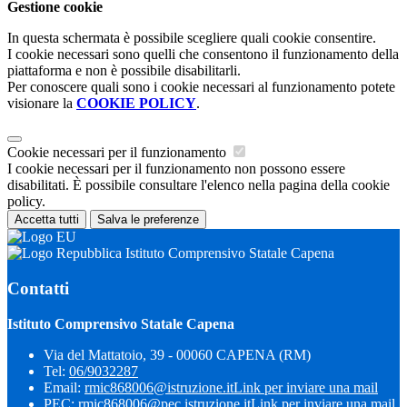
Gestione cookie
In questa schermata è possibile scegliere quali cookie consentire.
I cookie necessari sono quelli che consentono il funzionamento della
piattaforma e non è possibile disabilitarli.
Per conoscere quali sono i cookie necessari al funzionamento potete
visionare la
COOKIE POLICY
.
Cookie necessari per il funzionamento
I cookie necessari per il funzionamento non possono essere
disabilitati. È possibile consultare l'elenco nella pagina della cookie
policy.
Accetta tutti
Salva le preferenze
Istituto Comprensivo Statale Capena
Contatti
Istituto Comprensivo Statale Capena
Via del Mattatoio, 39 - 00060 CAPENA (RM)
Tel:
06/9032287
Email:
rmic868006@istruzione.it
Link per inviare una mail
PEC:
rmic868006@pec.istruzione.it
Link per inviare una mail