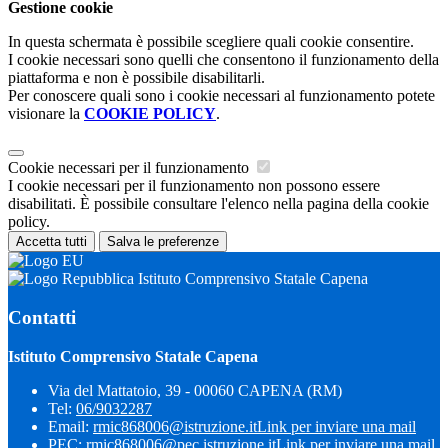
Gestione cookie
In questa schermata è possibile scegliere quali cookie consentire.
I cookie necessari sono quelli che consentono il funzionamento della
piattaforma e non è possibile disabilitarli.
Per conoscere quali sono i cookie necessari al funzionamento potete
visionare la
COOKIE POLICY
.
Cookie necessari per il funzionamento
I cookie necessari per il funzionamento non possono essere
disabilitati. È possibile consultare l'elenco nella pagina della cookie
policy.
Accetta tutti
Salva le preferenze
Istituto Comprensivo Statale Capena
Contatti
Istituto Comprensivo Statale Capena
Via del Mattatoio, 39 - 00060 CAPENA (RM)
Tel:
06/9032287
Email:
rmic868006@istruzione.it
Link per inviare una mail
PEC:
rmic868006@pec.istruzione.it
Link per inviare una mail