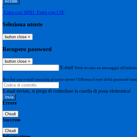
-
Entra con SPID
Entra con CIE
Seleziona utente
button close
×
Recupero password
button close
×
E-mail
Verrà inviato un messaggio all'indirizz
Non hai una e-mail associata al nome utente? Effettua il reset della password tram
E-mail inviata, si prega di controllare la casella di posta elettronica!
Errore
Chiudi
Successo
Chiudi
Informazione