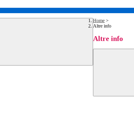
Home
>
Altre info
Altre info