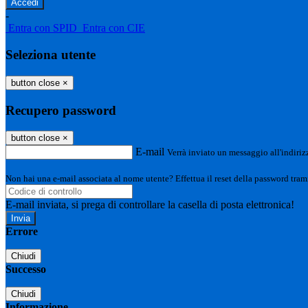
-
Entra con SPID
Entra con CIE
Seleziona utente
button close
×
Recupero password
button close
×
E-mail
Verrà inviato un messaggio all'indirizz
Non hai una e-mail associata al nome utente? Effettua il reset della password tram
E-mail inviata, si prega di controllare la casella di posta elettronica!
Errore
Chiudi
Successo
Chiudi
Informazione