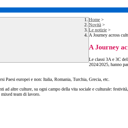
Home
>
Novità
>
Le notizie
>
A Journey across cult
A Journey ac
Le classi 3A e 3C del
2024/2025, hanno pa
si Paesi europei e non: Italia, Romania, Turchia, Grecia, etc.
 ad altre culture, su ogni campo della vita sociale e culturale: festivit
in mixed team di lavoro.