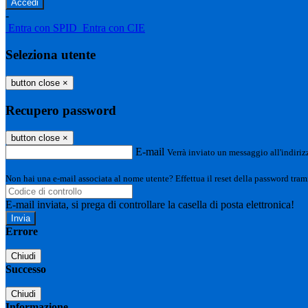
-
Entra con SPID
Entra con CIE
Seleziona utente
button close
×
Recupero password
button close
×
E-mail
Verrà inviato un messaggio all'indirizz
Non hai una e-mail associata al nome utente? Effettua il reset della password tram
E-mail inviata, si prega di controllare la casella di posta elettronica!
Errore
Chiudi
Successo
Chiudi
Informazione