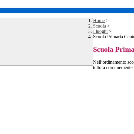
Home
>
Scuola
>
I luoghi
>
Scuola Primaria Cen
Scuola Prima
Nell’ordinamento scol
tuttora comunemente c