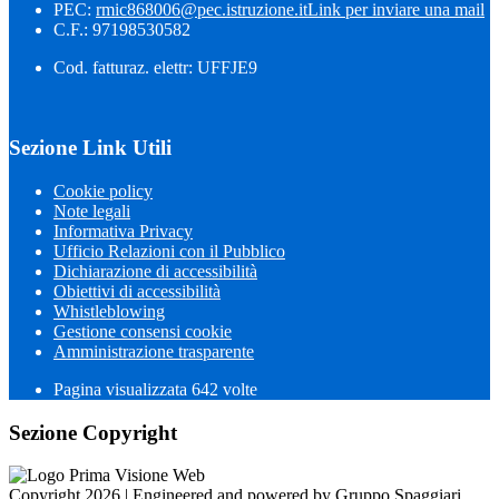
PEC:
rmic868006@pec.istruzione.it
Link per inviare una mail
C.F.: 97198530582
Cod. fatturaz. elettr: UFFJE9
Sezione Link Utili
Cookie policy
Note legali
Informativa Privacy
Ufficio Relazioni con il Pubblico
Dichiarazione di accessibilità
Obiettivi di accessibilità
Whistleblowing
Gestione consensi cookie
Amministrazione trasparente
Pagina visualizzata
642
volte
Sezione Copyright
Copyright 2026 | Engineered and powered by Gruppo Spaggiari