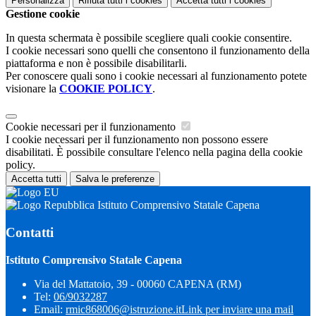
Personalizza
Rifiuta tutti
i cookies
Accetta tutti
i cookies
Gestione cookie
In questa schermata è possibile scegliere quali cookie consentire.
I cookie necessari sono quelli che consentono il funzionamento della
piattaforma e non è possibile disabilitarli.
Per conoscere quali sono i cookie necessari al funzionamento potete
visionare la
COOKIE POLICY
.
Cookie necessari per il funzionamento
I cookie necessari per il funzionamento non possono essere
disabilitati. È possibile consultare l'elenco nella pagina della cookie
policy.
Accetta tutti
Salva le preferenze
Istituto Comprensivo Statale Capena
Contatti
Istituto Comprensivo Statale Capena
Via del Mattatoio, 39 - 00060 CAPENA (RM)
Tel:
06/9032287
Email:
rmic868006@istruzione.it
Link per inviare una mail