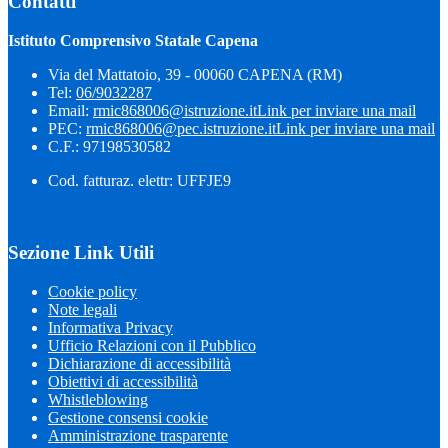
Contatti
Istituto Comprensivo Statale Capena
Via del Mattatoio, 39 - 00060 CAPENA (RM)
Tel:
06/9032287
Email:
rmic868006@istruzione.it
Link per inviare una mail
PEC:
rmic868006@pec.istruzione.it
Link per inviare una mail
C.F.: 97198530582
Cod. fatturaz. elettr: UFFJE9
Sezione Link Utili
Cookie policy
Note legali
Informativa Privacy
Ufficio Relazioni con il Pubblico
Dichiarazione di accessibilità
Obiettivi di accessibilità
Whistleblowing
Gestione consensi cookie
Amministrazione trasparente