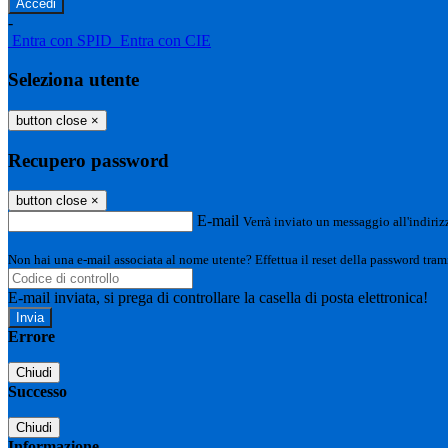
-
Entra con SPID
Entra con CIE
Seleziona utente
button close
×
Recupero password
button close
×
E-mail
Verrà inviato un messaggio all'indirizz
Non hai una e-mail associata al nome utente? Effettua il reset della password tram
E-mail inviata, si prega di controllare la casella di posta elettronica!
Errore
Chiudi
Successo
Chiudi
Informazione