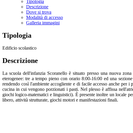
Tipologia
Descrizione
Dove si trova
Modalità di accesso
Galleria immagini
Tipologia
Edificio scolastico
Descrizione
La scuola dell'infanzia Scoranello è situato presso una nuova zona
eterogenee: tre a tempo pieno con orario 8:00-16:00 ed una sezione a 
rendendo così l'ambiente accogliente e di facile accesso anche per i p
cucina in cui vengono porzionati i pasti. Nel plesso è affissa nell'atri
giochi logico-matematici e linguistici). È presente inoltre un locale pe
libero, attività strutturate, giochi motori e manifestazioni finali.