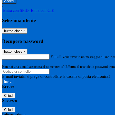
-
Entra con SPID
Entra con CIE
Seleziona utente
button close
×
Recupero password
button close
×
E-mail
Verrà inviato un messaggio all'indirizz
Non hai una e-mail associata al nome utente? Effettua il reset della password tram
E-mail inviata, si prega di controllare la casella di posta elettronica!
Errore
Chiudi
Successo
Chiudi
Informazione