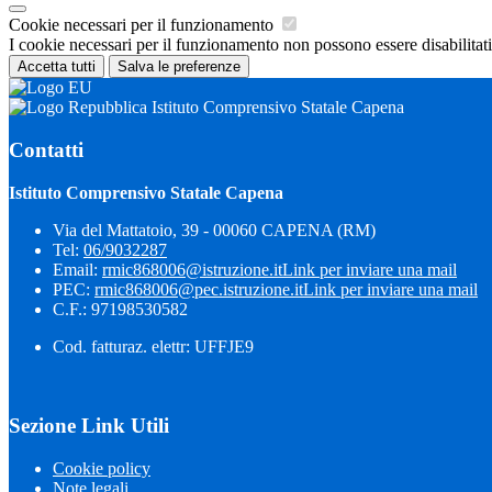
Cookie necessari per il funzionamento
I cookie necessari per il funzionamento non possono essere disabilitati.
Accetta tutti
Salva le preferenze
Istituto Comprensivo Statale Capena
Contatti
Istituto Comprensivo Statale Capena
Via del Mattatoio, 39 - 00060 CAPENA (RM)
Tel:
06/9032287
Email:
rmic868006@istruzione.it
Link per inviare una mail
PEC:
rmic868006@pec.istruzione.it
Link per inviare una mail
C.F.: 97198530582
Cod. fatturaz. elettr: UFFJE9
Sezione Link Utili
Cookie policy
Note legali