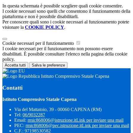
In questa schermata è possibile scegliere quali cookie consentire.
I cookie necessari sono quelli che consentono il funzionamento della
piattaforma e non è possibile disabilitarli.
Per conoscere quali sono i cookie necessari al funzionamento potete
visionare la
COOKIE POLICY
.
Cookie necessari per il funzionamento
I cookie necessari per il funzionamento non possono essere
disabilitati. È possibile consultare l'elenco nella pagina della cookie
policy.
Accetta tutti
Salva le preferenze
Istituto Comprensivo Statale Capena
Contatti
Istituto Comprensivo Statale Capena
Via del Mattatoio, 39 - 00060 CAPENA (RM)
Tel:
06/9032287
Email:
rmic868006@istruzione.it
Link per inviare una mail
PEC:
rmic868006@pec.istruzione.it
Link per inviare una mail
C.F.: 97198530582