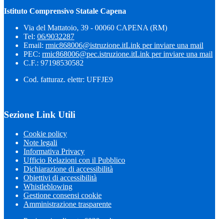
Istituto Comprensivo Statale Capena
Via del Mattatoio, 39 - 00060 CAPENA (RM)
Tel:
06/9032287
Email:
rmic868006@istruzione.it
Link per inviare una mail
PEC:
rmic868006@pec.istruzione.it
Link per inviare una mail
C.F.: 97198530582
Cod. fatturaz. elettr: UFFJE9
Sezione Link Utili
Cookie policy
Note legali
Informativa Privacy
Ufficio Relazioni con il Pubblico
Dichiarazione di accessibilità
Obiettivi di accessibilità
Whistleblowing
Gestione consensi cookie
Amministrazione trasparente