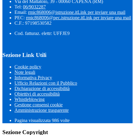
Via del Mattatoio, 39 - 00060 CAPENA (RM)
Tel:
06/9032287
Email:
rmic868006@istruzione.it
Link per inviare una mail
PEC:
rmic868006@pec.istruzione.it
Link per inviare una mail
C.F.: 97198530582
Cod. fatturaz. elettr: UFFJE9
Sezione Link Utili
Cookie policy
Note legali
Informativa Privacy
Ufficio Relazioni con il Pubblico
Dichiarazione di accessibilità
Obiettivi di accessibilità
Whistleblowing
Gestione consensi cookie
Amministrazione trasparente
Pagina visualizzata
986
volte
Sezione Copyright