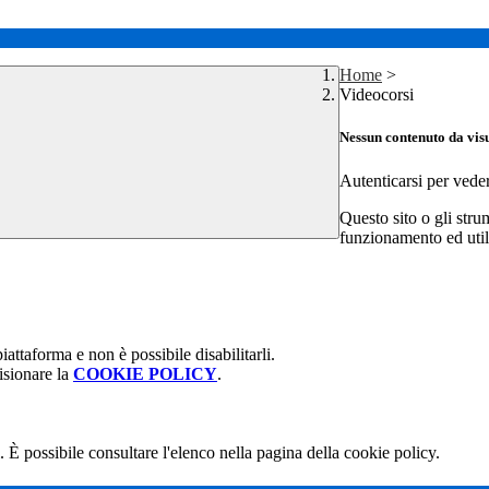
Home
>
Videocorsi
Nessun contenuto da vis
Autenticarsi per vede
Questo sito o gli stru
funzionamento ed utili 
attaforma e non è possibile disabilitarli.
isionare la
COOKIE POLICY
.
 È possibile consultare l'elenco nella pagina della cookie policy.