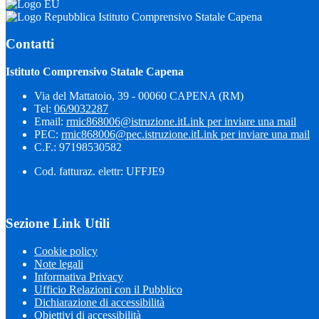
Istituto Comprensivo Statale Capena
Contatti
Istituto Comprensivo Statale Capena
Via del Mattatoio, 39 - 00060 CAPENA (RM)
Tel:
06/9032287
Email:
rmic868006@istruzione.it
Link per inviare una mail
PEC:
rmic868006@pec.istruzione.it
Link per inviare una mail
C.F.: 97198530582
Cod. fatturaz. elettr: UFFJE9
Sezione Link Utili
Cookie policy
Note legali
Informativa Privacy
Ufficio Relazioni con il Pubblico
Dichiarazione di accessibilità
Obiettivi di accessibilità