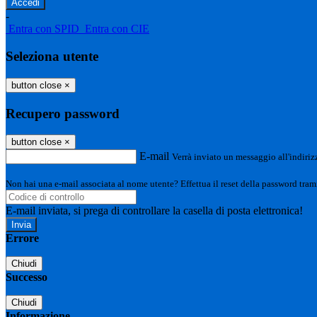
-
Entra con SPID
Entra con CIE
Seleziona utente
button close
×
Recupero password
button close
×
E-mail
Verrà inviato un messaggio all'indirizz
Non hai una e-mail associata al nome utente? Effettua il reset della password tram
E-mail inviata, si prega di controllare la casella di posta elettronica!
Errore
Chiudi
Successo
Chiudi
Informazione