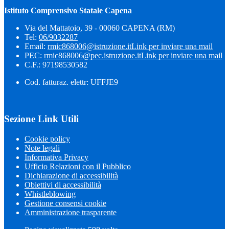
Istituto Comprensivo Statale Capena
Via del Mattatoio, 39 - 00060 CAPENA (RM)
Tel:
06/9032287
Email:
rmic868006@istruzione.it
Link per inviare una mail
PEC:
rmic868006@pec.istruzione.it
Link per inviare una mail
C.F.: 97198530582
Cod. fatturaz. elettr: UFFJE9
Sezione Link Utili
Cookie policy
Note legali
Informativa Privacy
Ufficio Relazioni con il Pubblico
Dichiarazione di accessibilità
Obiettivi di accessibilità
Whistleblowing
Gestione consensi cookie
Amministrazione trasparente