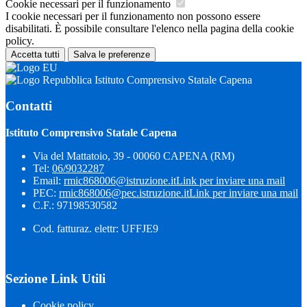
Cookie necessari per il funzionamento
I cookie necessari per il funzionamento non possono essere
disabilitati. È possibile consultare l'elenco nella pagina della cookie
policy.
Accetta tutti
Salva le preferenze
Istituto Comprensivo Statale Capena
Contatti
Istituto Comprensivo Statale Capena
Via del Mattatoio, 39 - 00060 CAPENA (RM)
Tel:
06/9032287
Email:
rmic868006@istruzione.it
Link per inviare una mail
PEC:
rmic868006@pec.istruzione.it
Link per inviare una mail
C.F.: 97198530582
Cod. fatturaz. elettr: UFFJE9
Sezione Link Utili
Cookie policy