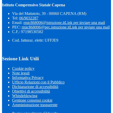
Istituto Comprensivo Statale Capena
Via del Mattatoio, 39 - 00060 CAPENA (RM)
Tel:
06/9032287
Email:
rmic868006@istruzione.it
Link per inviare una mail
PEC:
rmic868006@pec.istruzione.it
Link per inviare una mail
C.F.: 97198530582
Cod. fatturaz. elettr: UFFJE9
Sezione Link Utili
Cookie policy
Note legali
Informativa Privacy
Ufficio Relazioni con il Pubblico
Dichiarazione di accessibilità
Obiettivi di accessibilità
Whistleblowing
Gestione consensi cookie
Amministrazione trasparente