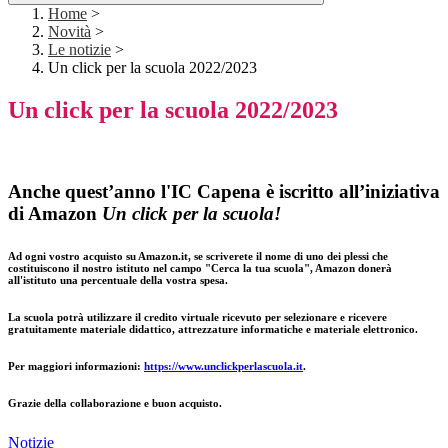
Home
>
Novità
>
Le notizie
>
Un click per la scuola 2022/2023
Un click per la scuola 2022/2023
Anche quest’anno l'IC Capena è iscritto all’iniziativa
di Amazon
Un click per la scuola!
Ad ogni vostro acquisto su Amazon.it, se scriverete il nome di uno dei plessi che
costituiscono il nostro istituto nel campo "Cerca la tua scuola",
Amazon donerà
all'istituto una percentuale della vostra spesa.
La scuola potrà utilizzare il credito virtuale ricevuto per selezionare e ricevere
gratuitamente materiale didattico, attrezzature informatiche e materiale elettronico.
Per maggiori informazioni:
https://www.unclickperlascuola.it
.
Grazie della collaborazione e buon acquisto.
Notizie