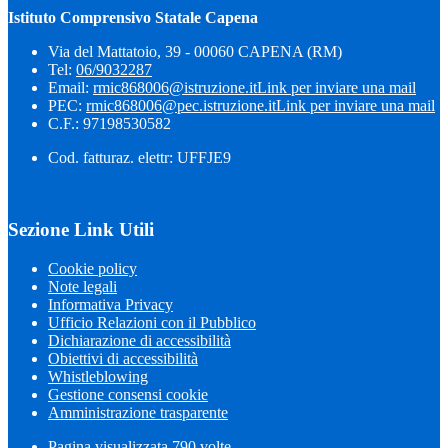
Istituto Comprensivo Statale Capena
Via del Mattatoio, 39 - 00060 CAPENA (RM)
Tel:
06/9032287
Email:
rmic868006@istruzione.it
Link per inviare una mail
PEC:
rmic868006@pec.istruzione.it
Link per inviare una mail
C.F.: 97198530582
Cod. fatturaz. elettr: UFFJE9
Sezione Link Utili
Cookie policy
Note legali
Informativa Privacy
Ufficio Relazioni con il Pubblico
Dichiarazione di accessibilità
Obiettivi di accessibilità
Whistleblowing
Gestione consensi cookie
Amministrazione trasparente
Pagina visualizzata
790
volte