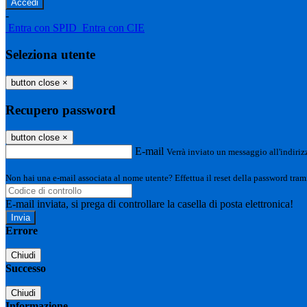
-
Entra con SPID
Entra con CIE
Seleziona utente
button close
×
Recupero password
button close
×
E-mail
Verrà inviato un messaggio all'indirizz
Non hai una e-mail associata al nome utente? Effettua il reset della password tram
E-mail inviata, si prega di controllare la casella di posta elettronica!
Errore
Chiudi
Successo
Chiudi
Informazione