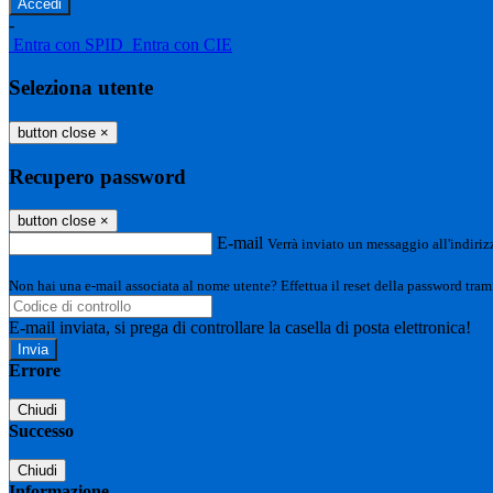
-
Entra con SPID
Entra con CIE
Seleziona utente
button close
×
Recupero password
button close
×
E-mail
Verrà inviato un messaggio all'indirizz
Non hai una e-mail associata al nome utente? Effettua il reset della password tram
E-mail inviata, si prega di controllare la casella di posta elettronica!
Errore
Chiudi
Successo
Chiudi
Informazione