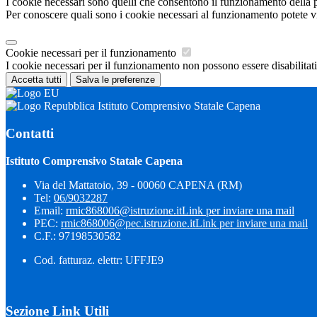
I cookie necessari sono quelli che consentono il funzionamento della pi
Per conoscere quali sono i cookie necessari al funzionamento potete v
Cookie necessari per il funzionamento
I cookie necessari per il funzionamento non possono essere disabilitati.
Accetta tutti
Salva le preferenze
Istituto Comprensivo Statale Capena
Contatti
Istituto Comprensivo Statale Capena
Via del Mattatoio, 39 - 00060 CAPENA (RM)
Tel:
06/9032287
Email:
rmic868006@istruzione.it
Link per inviare una mail
PEC:
rmic868006@pec.istruzione.it
Link per inviare una mail
C.F.: 97198530582
Cod. fatturaz. elettr: UFFJE9
Sezione Link Utili