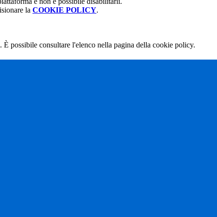
attaforma e non è possibile disabilitarli.
isionare la
COOKIE POLICY
.
 È possibile consultare l'elenco nella pagina della cookie policy.