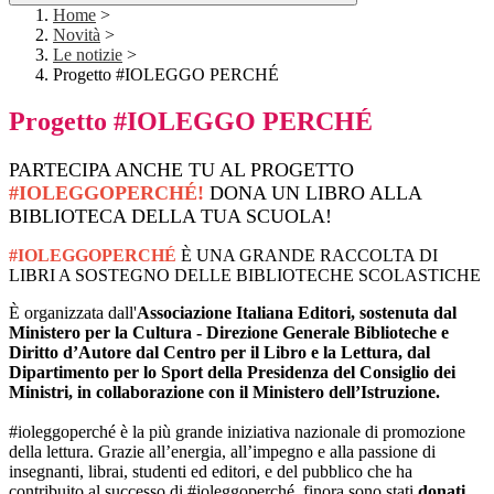
Home
>
Novità
>
Le notizie
>
Progetto #IOLEGGO PERCHÉ
Progetto #IOLEGGO PERCHÉ
PARTECIPA ANCHE TU AL PROGETTO
#IOLEGGOPERCHÉ!
DONA UN LIBRO ALLA
BIBLIOTECA DELLA TUA SCUOLA!
#IOLEGGOPERCHÉ
È UNA GRANDE RACCOLTA DI
LIBRI A SOSTEGNO DELLE BIBLIOTECHE SCOLASTICHE
È organizzata dall'
Associazione Italiana Editori
, sostenuta dal
Ministero per la Cultura - Direzione Generale Biblioteche e
Diritto d’Autore
dal Centro per il Libro e la Lettura, dal
Dipartimento per lo Sport della Presidenza del Consiglio dei
Ministri, in collaborazione con il Ministero dell’Istruzione.
#ioleggoperché è la più grande iniziativa nazionale di promozione
della lettura. Grazie all’energia, all’impegno e alla passione di
insegnanti, librai, studenti ed editori, e del pubblico che ha
contribuito al successo di #ioleggoperché, finora sono stati
donati