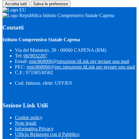
Accetta tutti
Salva le preferenze
Istituto Comprensivo Statale Capena
Contatti
Istituto Comprensivo Statale Capena
Via del Mattatoio, 39 - 00060 CAPENA (RM)
Tel:
06/9032287
Email:
rmic868006@istruzione.it
Link per inviare una mail
PEC:
rmic868006@pec.istruzione.it
Link per inviare una mail
C.F.: 97198530582
Cod. fatturaz. elettr: UFFJE9
Sezione Link Utili
Cookie policy
Note legali
Informativa Privacy
Ufficio Relazioni con il Pubblico