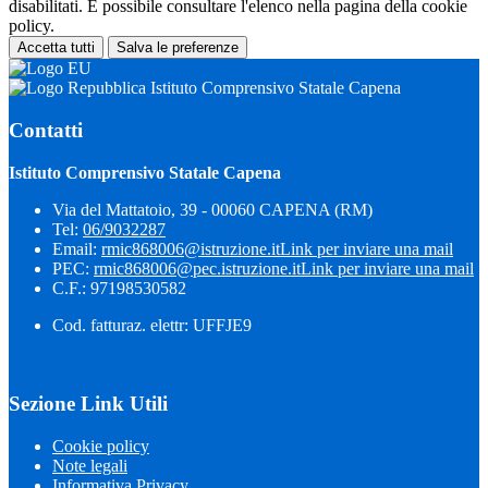
disabilitati. È possibile consultare l'elenco nella pagina della cookie
policy.
Accetta tutti
Salva le preferenze
Istituto Comprensivo Statale Capena
Contatti
Istituto Comprensivo Statale Capena
Via del Mattatoio, 39 - 00060 CAPENA (RM)
Tel:
06/9032287
Email:
rmic868006@istruzione.it
Link per inviare una mail
PEC:
rmic868006@pec.istruzione.it
Link per inviare una mail
C.F.: 97198530582
Cod. fatturaz. elettr: UFFJE9
Sezione Link Utili
Cookie policy
Note legali
Informativa Privacy