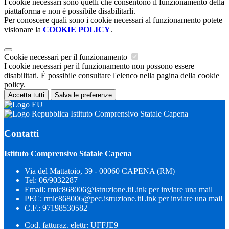
I cookie necessari sono quelli che consentono il funzionamento della
piattaforma e non è possibile disabilitarli.
Per conoscere quali sono i cookie necessari al funzionamento potete
visionare la
COOKIE POLICY
.
Cookie necessari per il funzionamento
I cookie necessari per il funzionamento non possono essere
disabilitati. È possibile consultare l'elenco nella pagina della cookie
policy.
Accetta tutti
Salva le preferenze
Istituto Comprensivo Statale Capena
Contatti
Istituto Comprensivo Statale Capena
Via del Mattatoio, 39 - 00060 CAPENA (RM)
Tel:
06/9032287
Email:
rmic868006@istruzione.it
Link per inviare una mail
PEC:
rmic868006@pec.istruzione.it
Link per inviare una mail
C.F.: 97198530582
Cod. fatturaz. elettr: UFFJE9