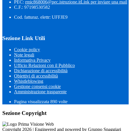
PEC:
rmic868006@pec.istruzione.it
Link per inviare una mail
C.F.: 97198530582
Cod. fatturaz. elettr: UFFJE9
Sezione Link Utili
Cookie policy
Note legali
Informativa Privacy
Ufficio Relazioni con il Pubblico
Dichiarazione di accessibilità
Obiettivi di accessibilità
Whistleblowing
Gestione consensi cookie
Amministrazione trasparente
Pagina visualizzata
890
volte
Sezione Copyright
Copyright 2026 | Engineered and powered by Gruppo Spaggiari